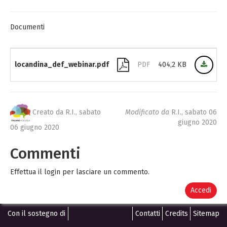
Documenti
locandina_def_webinar.pdf
PDF
404,2 KB
Creato da R.I.,
sabato
Modificato da
R.I.,
sabato 06
giugno 2020
06 giugno 2020
Commenti
Effettua il login per lasciare un commento.
Accedi
Con il sostegno di
Contatti
Credits
Sitemap