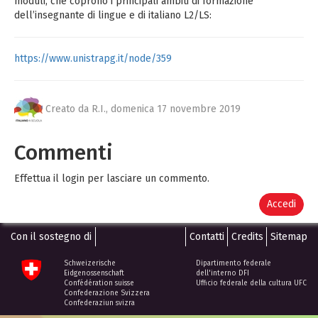
moduli, che coprono i principali ambiti di formazione
dell’insegnante di lingue e di italiano L2/LS:
https://www.unistrapg.it/node/359
Creato da R.I.,
domenica 17 novembre 2019
Commenti
Effettua il login per lasciare un commento.
Accedi
Con il sostegno di
Contatti
Credits
Sitemap
Schweizerische
Dipartimento federale
Eidgenossenschaft
dell'interno DFI
Confédération suisse
Ufficio federale della cultura UFC
Confederazione Svizzera
Confederaziun svizra