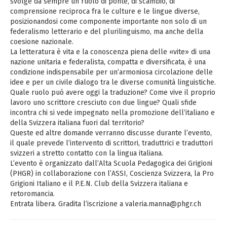
svolge da sempre un ruolo di ponte, di scambio, di
comprensione reciproca fra le culture e le lingue diverse,
posizionandosi come componente importante non solo di un
federalismo letterario e del plurilinguismo, ma anche della
coesione nazionale.
La letteratura è vita e la conoscenza piena delle «vite» di una
nazione unitaria e federalista, compatta e diversificata, è una
condizione indispensabile per un’armoniosa circolazione delle
idee e per un civile dialogo tra le diverse comunità linguistiche.
Quale ruolo può avere oggi la traduzione? Come vive il proprio
lavoro uno scrittore cresciuto con due lingue? Quali sfide
incontra chi si vede impegnato nella promozione dell’italiano e
della Svizzera italiana fuori dal territorio?
Queste ed altre domande verranno discusse durante l’evento,
il quale prevede l’intervento di scrittori, traduttrici e traduttori
svizzeri a stretto contatto con la lingua italiana.
L’evento è organizzato dall’Alta Scuola Pedagogica dei Grigioni
(PHGR) in collaborazione con l’ASSI, Coscienza Svizzera, la Pro
Grigioni Italiano e il P.E.N. Club della Svizzera italiana e
retoromancia.
Entrata libera. Gradita l’iscrizione a valeria.manna@phgr.ch