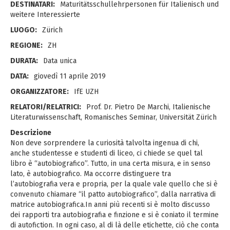
DESTINATARI:
Maturitätsschullehrpersonen für Italienisch und
weitere Interessierte
LUOGO:
Zürich
REGIONE:
ZH
DURATA:
Data unica
DATA:
giovedì 11 aprile 2019
ORGANIZZATORE:
IfE UZH
RELATORI/RELATRICI:
Prof. Dr. Pietro De Marchi, Italienische
Literaturwissenschaft, Romanisches Seminar, Universität Zürich
Descrizione
Non deve sorprendere la curiosità talvolta ingenua di chi,
anche studentesse e studenti di liceo, ci chiede se quel tal
libro è “autobiografico”. Tutto, in una certa misura, e in senso
lato, è autobiografico. Ma occorre distinguere tra
l’autobiografia vera e propria, per la quale vale quello che si è
convenuto chiamare “il patto autobiografico”, dalla narrativa di
matrice autobiografica.In anni più recenti si è molto discusso
dei rapporti tra autobiografia e finzione e si è coniato il termine
di autofiction. In ogni caso, al di là delle etichette, ciò che conta