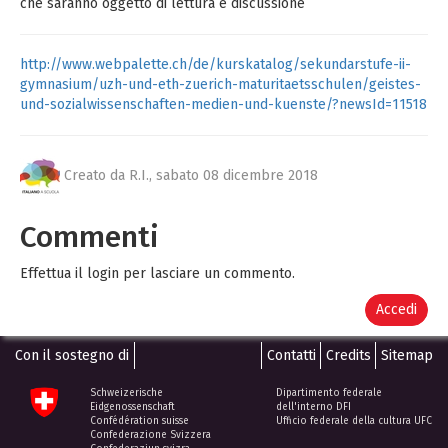
che saranno oggetto di lettura e discussione
http://www.webpalette.ch/de/kurskatalog/sekundarstufe-ii-
gymnasium/uzh-und-eth-zuerich-maturitaetsschulen/geistes-
und-sozialwissenschaften-medien-und-kuenste/?newsId=11518
Creato da R.I.,
sabato 08 dicembre 2018
Commenti
Effettua il login per lasciare un commento.
Accedi
Con il sostegno di
Contatti
Credits
Sitemap
Schweizerische
Dipartimento federale
Eidgenossenschaft
dell'interno DFI
Confédération suisse
Ufficio federale della cultura UFC
Confederazione Svizzera