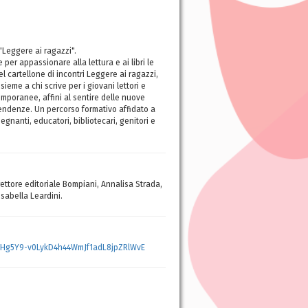
 "Leggere ai ragazzi".
 per appassionare alla lettura e ai libri le
del cartellone di incontri Leggere ai ragazzi,
me a chi scrive per i giovani lettori e
temporanee, affini al sentire delle nuove
tendenze. Un percorso formativo affidato a
egnanti, educatori, bibliotecari, genitori e
rettore editoriale Bompiani, Annalisa Strada,
Isabella Leardini.
Hg5Y9-v0LykD4h44WmJf1adL8jpZRlWvE