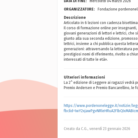
DATA DI FINE:
mercoledì 04 marzo 2026
ORGANIZZATORE:
Fondazione pordenonel
Descrizione
Articolato in 6 lezioni con cadenza bisettima
Il corso di formazione online per insegnanti, 
giovani generazioni di lettori e lettrici, che 
giunto alla sua seconda edizione, promosso 
lettrici, insieme a chi pubblica questa letter
generazioni: attraversando la letteratura pe
prestigiosi nomi di riferimento, rivolto a chi
interessati di tutte le età».
Ulteriori informazioni
La 2^ edizione di Leggere ai ragazzi vedrà pr
Premio Andersen e Premio Bancarellino, le for
https://www.pordenonelegge.it/notizie/leg
fbclid=IwY2xjawPgvNRleHRuA2FlbQIxMAB
Creato da C.G.,
venerdì 23 gennaio 2026