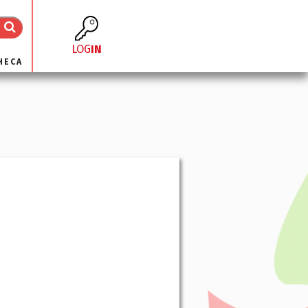
LOG
IN
HECA