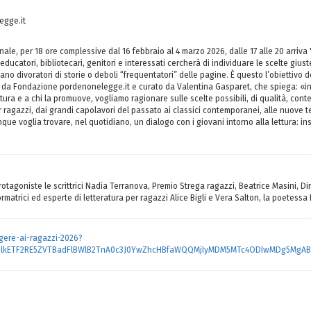
egge.it
nale, per 18 ore complessive dal 16 febbraio al 4 marzo 2026, dalle 17 alle 20 arriva
educatori, bibliotecari, genitori e interessati cercherà di individuare le scelte giuste
siano divoratori di storie o deboli “frequentatori” delle pagine. È questo l’obiettivo 
da Fondazione pordenonelegge.it e curato da Valentina Gasparet, che spiega: «insie
atura e a chi la promuove, vogliamo ragionare sulle scelte possibili, di qualità, con
r ragazzi, dai grandi capolavori del passato ai classici contemporanei, alle nuove 
unque voglia trovare, nel quotidiano, un dialogo con i giovani intorno alla lettura: ins
otagoniste le scrittrici Nadia Terranova, Premio Strega ragazzi, Beatrice Masini, Di
matrici ed esperte di letteratura per ragazzi Alice Bigli e Vera Salton, la poetessa 
gere-ai-ragazzi-2026?
icmlkETF2RE5ZVTBadFlBWlB2TnA0c3J0YwZhcHBfaWQQMjIyMDM5MTc4ODIwMDg5MgAB