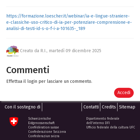
https://formazione.loescher.it/webinar/ia-e-lingue-straniere-
e-classiche-uso-critico-di-ia-per-potenziare-comprensione-e-
analisi-di-testi-id-s-o-f-i-a-101635-_189
Creato da R.I.,
martedì 09 dicembre 2025
Commenti
Effettua il login per lasciare un commento.
Accedi
Con il sostegno di
Contatti
Credits
Sitemap
Schweizerische
Dipartimento federale
Eidgenossenschaft
dell'interno DFI
Confédération suisse
Ufficio federale della cultura UFC
Confederazione Svizzera
Confederaziun svizra