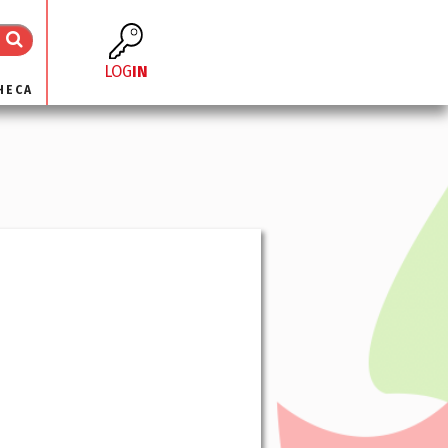
LOG
IN
HECA