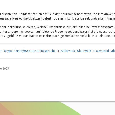
013 erschienen. Seitdem hat sich das Feld der Neurowissenschaften und ihre Anwend
ausgabe Neurodidaktik aktuell liefert noch mehr konkrete Umsetzungserkenntniss
gewohnt locker und souverän, welche Erkenntnisse aus aktuellen neurowissenschaftl
unter anderem Antworten auf folgende Fragen gegeben: Warum ist die Aussprache
icht zugehört? Warum haben es mehrsprachige Menschen meist leichter eine neue 
arch=&type=(empty)&sprache=it&sprache_1=&lehrwerk=&lehrwerk_1=&eventid=yr
e 2025