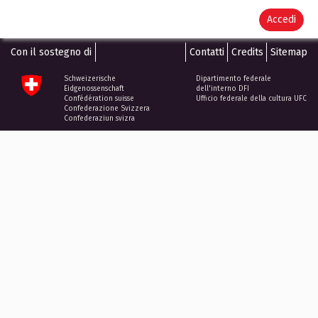
Accedi
Con il sostegno di
Contatti
Credits
Sitemap
Schweizerische
Dipartimento federale
Eidgenossenschaft
dell'interno DFI
Confédération suisse
Ufficio federale della cultura UFC
Confederazione Svizzera
Confederaziun svizra