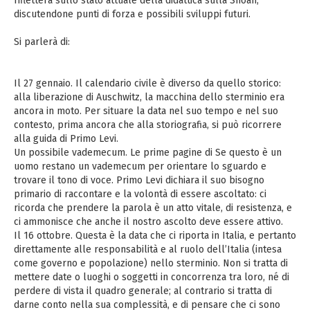
rifletterà sullo stato attuale della didattica sulla Shoah,
discutendone punti di forza e possibili sviluppi futuri.
Si parlerà di:
Il 27 gennaio. Il calendario civile è diverso da quello storico:
alla liberazione di Auschwitz, la macchina dello sterminio era
ancora in moto. Per situare la data nel suo tempo e nel suo
contesto, prima ancora che alla storiografia, si può ricorrere
alla guida di Primo Levi.
Un possibile vademecum. Le prime pagine di Se questo è un
uomo restano un vademecum per orientare lo sguardo e
trovare il tono di voce. Primo Levi dichiara il suo bisogno
primario di raccontare e la volontà di essere ascoltato: ci
ricorda che prendere la parola è un atto vitale, di resistenza, e
ci ammonisce che anche il nostro ascolto deve essere attivo.
Il 16 ottobre. Questa è la data che ci riporta in Italia, e pertanto
direttamente alle responsabilità e al ruolo dell’Italia (intesa
come governo e popolazione) nello sterminio. Non si tratta di
mettere date o luoghi o soggetti in concorrenza tra loro, né di
perdere di vista il quadro generale; al contrario si tratta di
darne conto nella sua complessità, e di pensare che ci sono