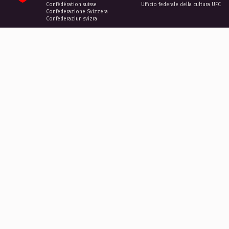
Confédération suisse
Ufficio federale della cultura UFC
Confederazione Svizzera
Confederaziun svizra