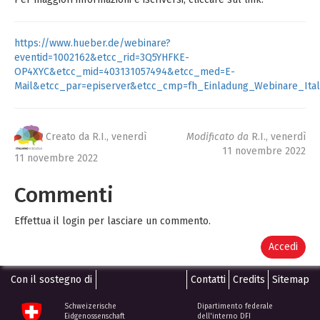
https://www.hueber.de/webinare?
eventid=1002162&etcc_rid=3Q5YHFKE-
OP4XYC&etcc_mid=403131057494&etcc_med=E-
Mail&etcc_par=episerver&etcc_cmp=fh_Einladung_Webinare_Ita
Creato da R.I.,
venerdì
Modificato da
R.I.,
venerdì
11 novembre 2022
11 novembre 2022
Commenti
Effettua il login per lasciare un commento.
Accedi
Con il sostegno di
Contatti
Credits
Sitemap
Schweizerische
Dipartimento federale
Eidgenossenschaft
dell'interno DFI