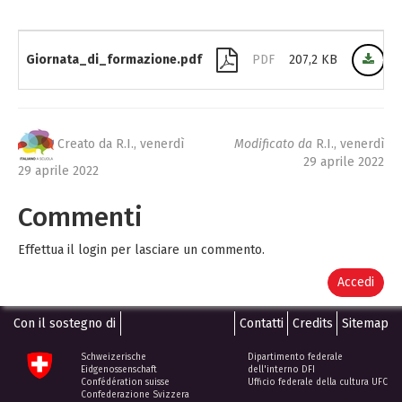
Giornata_di_formazione.pdf
PDF
207,2 KB
Creato da R.I.,
venerdì
Modificato da
R.I.,
venerdì
29 aprile 2022
29 aprile 2022
Commenti
Effettua il login per lasciare un commento.
Accedi
Con il sostegno di
Contatti
Credits
Sitemap
Schweizerische
Dipartimento federale
Eidgenossenschaft
dell'interno DFI
Confédération suisse
Ufficio federale della cultura UFC
Confederazione Svizzera