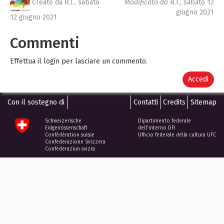
Creato da R.I.,
sabato
Modificato da
R.I.,
sabato 12
giugno 2021
12 giugno 2021
Commenti
Effettua il login per lasciare un commento.
Accedi
Con il sostegno di
Contatti
Credits
Sitemap
Schweizerische
Dipartimento federale
Eidgenossenschaft
dell'interno DFI
Confédération suisse
Ufficio federale della cultura UFC
Confederazione Svizzera
Confederaziun svizra