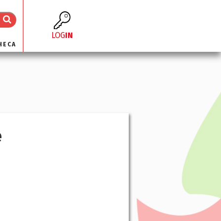
LOG
IN
HECA
e