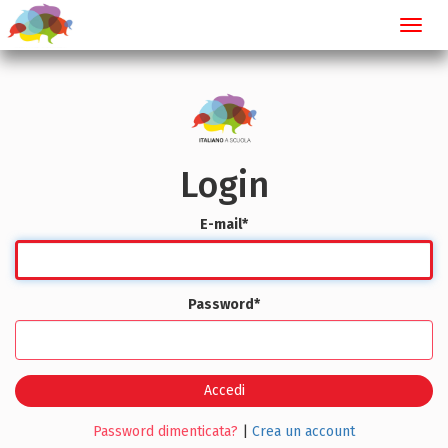
Toggl
navig
Login
E-mail
*
Password
*
Accedi
Password dimenticata?
|
Crea un account