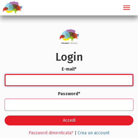
Toggl
navig
Login
E-mail
*
Password
*
Accedi
Password dimenticata?
|
Crea un account